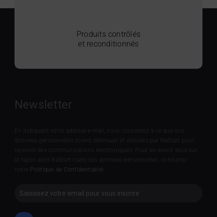
Produits contrôlés
et reconditionnés
Newsletter
En indiquant votre adresse e-mail, vous consentez à ce que vos
données personnelles soient détenues et utilisées par ReStart pour
recevoir des communications électroniques. Pour en savoir plus sur
la façon dont ReStart traite vos données personnelles, consultez
notre
Politique de Confidentialité
.
Newsletter