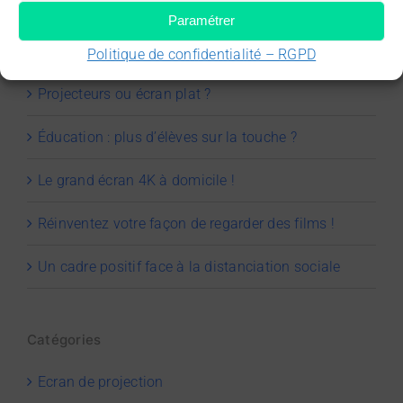
Paramétrer
Articles récents
Politique de confidentialité – RGPD
Projecteurs ou écran plat ?
Éducation : plus d’élèves sur la touche ?
Le grand écran 4K à domicile !
Réinventez votre façon de regarder des films !
Un cadre positif face à la distanciation sociale
Catégories
Ecran de projection