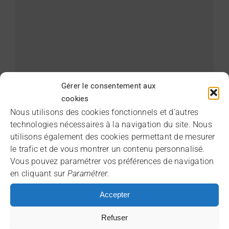
Epson le leader mondial des
Gérer le consentement aux
projecteurs
cookies
Nous utilisons des cookies fonctionnels et d’autres
4 février 2022
|
Categories:
Ecran de projection
,
Home
technologies nécessaires à la navigation du site. Nous
cinéma
,
Projecteurs interactifs
|
Tags:
3LCD
,
Marché des
projecteurs
,
Qualité d'image optimale
utilisons également des cookies permettant de mesurer
le trafic et de vous montrer un contenu personnalisé.
Epson, la marque leader mondiale de
Vous pouvez paramétrer vos préférences de navigation
projecteurs, célèbre ses 20 ans en tant que
en cliquant sur
Paramétrer
.
premier fabricant mondial de projecteurs.
[...]
Accepter
Refuser