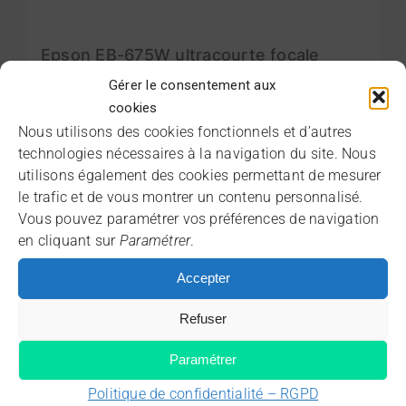
Epson EB-675W ultracourte focale
Le
Le
600,00
€
Gérer le consentement aux
1500,00
€
prix
prix
cookies
Détails
initial
actuel
Nous utilisons des cookies fonctionnels et d’autres
technologies nécessaires à la navigation du site. Nous
était :
est :
utilisons également des cookies permettant de mesurer
1500,00 €.
600,00 €.
Vendu !
le trafic et de vous montrer un contenu personnalisé.
Vous pouvez paramétrer vos préférences de navigation
-64%
*
en cliquant sur
Paramétrer
.
Accepter
Refuser
Paramétrer
Politique de confidentialité – RGPD