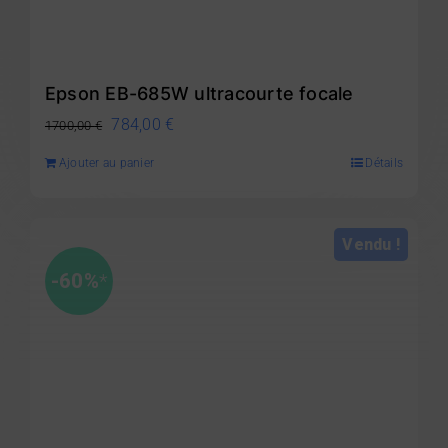
Epson EB-685W ultracourte focale
Le
Le
784,00
€
1700,00
€
prix
prix
Ajouter au panier
Détails
initial
actuel
était :
est :
1700,00 €.
784,00 €.
Vendu !
-60%
*