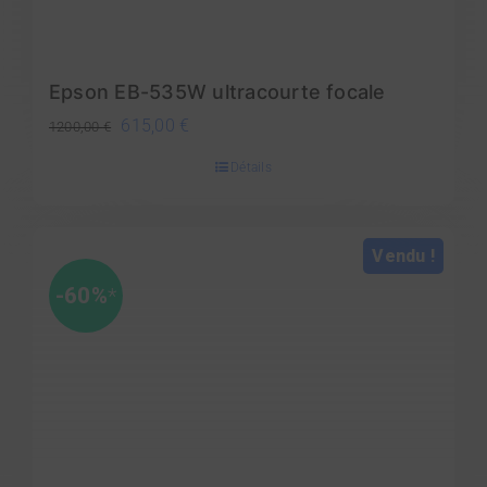
Epson EB-535W ultracourte focale
Le
Le
615,00
€
1200,00
€
prix
prix
Détails
initial
actuel
était :
est :
1200,00 €.
615,00 €.
Vendu !
-60%
*