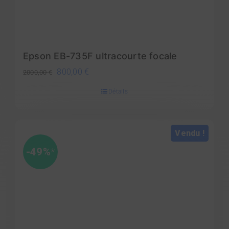
Epson EB-735F ultracourte focale
Le
Le
800,00
€
2000,00
€
prix
prix
Détails
initial
actuel
était :
est :
2000,00 €.
800,00 €.
Vendu !
-49%
*