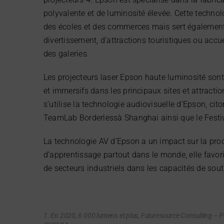
polyvalente et de luminosité élevée. Cette techno
des écoles et des commerces mais sert également p
divertissement, d’attractions touristiques ou acc
des galeries.
Les projecteurs laser Epson haute luminosité sont 
et immersifs dans les principaux sites et attracti
s’utilise la technologie audiovisuelle d’Epson, cito
TeamLab Borderlessà Shanghai ainsi que le Festiv
La technologie AV d’Epson a un impact sur la prod
d’apprentissage partout dans le monde, elle favo
de secteurs industriels dans les capacités de sout
1. En 2020, 6 000 lumens et plus, Futuresource Consulting – P