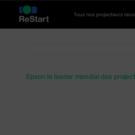
Passer
au
Tous nos projecteurs reco
contenu
Epson le leader mondial des projec
Voir
l'image
agrandie