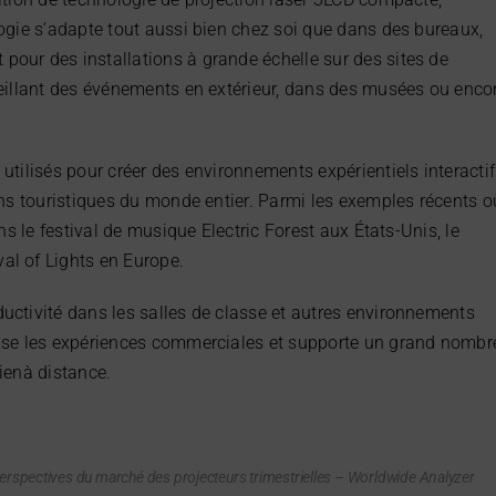
logie s’adapte tout aussi bien chez soi que dans des bureaux,
our des installations à grande échelle sur des sites de
ueillant des événements en extérieur, dans des musées ou enco
utilisés pour créer des environnements expérientiels interacti
ons touristiques du monde entier. Parmi les exemples récents o
ns le festival de musique Electric Forest aux États-Unis, le
al of Lights en Europe.
uctivité dans les salles de classe et autres environnements
rise les expériences commerciales et supporte un grand nombr
ienà distance.
erspectives du marché des projecteurs trimestrielles – Worldwide Analyzer