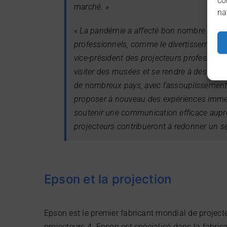
co
marché. »
na
« La pandémie a affecté bon nombre de no
professionnels, comme le divertissement, l’
vice-président des projecteurs professionn
visiter des musées et se rendre à des concer
de nombreux pays, avec l’assouplissement
proposer à nouveau des expériences immers
soutenir une communication efficace auprè
projecteurs contribueront à redonner un se
Epson et la projection
Epson est le premier fabricant mondial de project
projecteurs 4. Epson est spécialisé dans la fabri