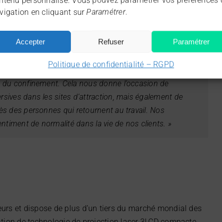
ntenu personnalisé. Vous pouvez paramétrer vos préférences 
vigation en cliquant sur
Paramétrer
.
s segments clés sur le marché des projecteurs
Accepter
Refuser
Paramétrer
hôtellerie et l’événementiel », déclare Massimo Pizzocri,
els. « Beaucoup de nos privilèges ont été limités, comme
Politique de confidentialité – RGPD
ts et au théâtre. Ils refont à présent leur apparition dans
 du confinement. Cela nous donne l’occasion de
ives dans les sites d’attraction, mais également de
s des personnes qui retournent au travail. Nos
ntiment de normalité dans la vie de nos clients. »
eurs et dispose de plus d’un tiers du marché mondial des
cation de technologie de projection laser 3LCD compacte,