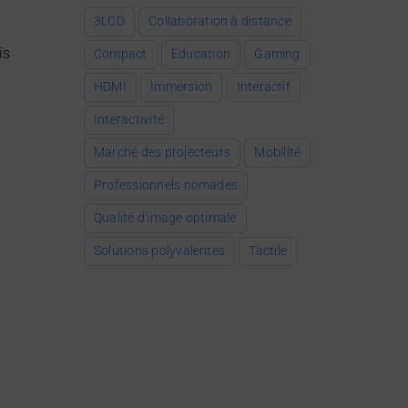
3LCD
Collaboration à distance
is
Compact
Education
Gaming
HDMI
Immersion
Interactif
Interactivité
Marché des projecteurs
Mobilité
Professionnels nomades
Qualité d'image optimale
Solutions polyvalentes
Tactile
u