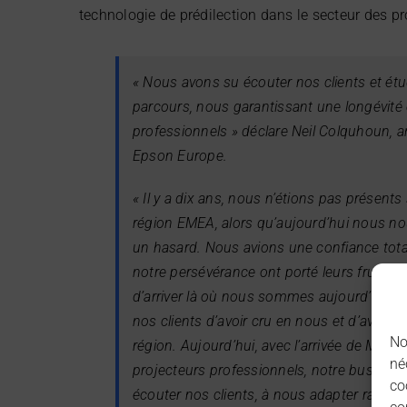
technologie de prédilection dans le secteur des pr
« Nous avons su écouter nos clients et étu
parcours, nous garantissant une longévité
professionnels » déclare Neil Colquhoun, a
Epson Europe.
« Il y a dix ans, nous n’étions pas présent
région EMEA, alors qu’aujourd’hui nous no
un hasard. Nous avions une confiance tota
notre persévérance ont porté leurs fruits, 
d’arriver là où nous sommes aujourd’hui. J
nos clients d’avoir cru en nous et d’avoir 
No
région. Aujourd’hui, avec l’arrivée de Mas
né
projecteurs professionnels, notre busines
co
écouter nos clients, à nous adapter rapi