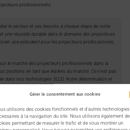
ojecteurs professionnels.
dier le secteur et ses besoins à chaque étape de notre
 et une réussite durable dans le domaine des projecteurs
ncien vice-président pour les projecteurs professionnels,
s sur le marché des projecteurs professionnels dans la
us positions en tant que leaders du marché. Ce n’est pas
le dans nos technologies 3LCD. Notre détermination et
sans oublier le soutien de nos clients, qui nous ont permis
Gérer le consentement aux cookies
e souhaiterais profiter de cette occasion pour remercier
permis de réaliser de grands projets dans toute notre
us utilisons des cookies fonctionnels et d’autres technologies
simo Pizzocri en tant que nouveau vice-président des
cessaires à la navigation du site. Nous utilisons également d
s est entre de bonnes mains. Nous continuerons à
okies permettant de mesurer le trafic et de vous montrer un
dement aux changements et à répondre aux besoins du