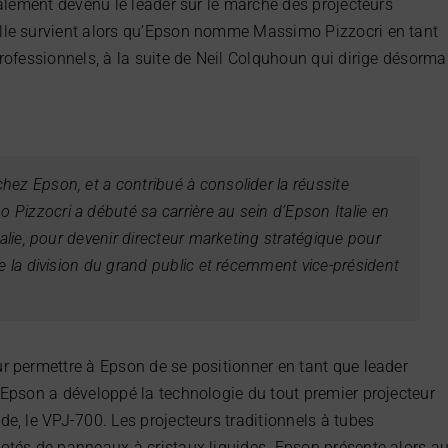
galement devenu le leader sur le marché des projecteurs
lle survient alors qu’Epson nomme Massimo Pizzocri en tant
rofessionnels, à la suite de Neil Colquhoun qui dirige désorma
ez Epson, et a contribué à consolider la réussite
Pizzocri a débuté sa carrière au sein d’Epson Italie en
talie, pour devenir directeur marketing stratégique pour
e la division du grand public et récemment vice-président
r permettre à Epson de se positionner en tant que leader
 Epson a développé la technologie du tout premier projecteur
e, le VPJ-700. Les projecteurs traditionnels à tubes
otés de panneaux à cristaux liquides. Epson présente alors a