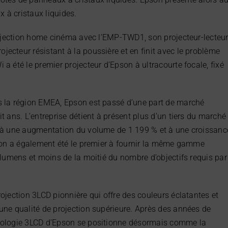
 à cristaux liquides.
projection home cinéma avec l’EMP-TWD1, son projecteur-lecteu
ecteur résistant à la poussière et en finit avec le problème
a été le premier projecteur d’Epson à ultracourte focale, fixé
s la région EMEA, Epson est passé d’une part de marché
t ans. L’entreprise détient à présent plus d’un tiers du marché
t à une augmentation du volume de 1 199 % et à une croissanc
pson a également été le premier à fournir la même gamme
 lumens et moins de la moitié du nombre d’objectifs requis par
ojection 3LCD pionnière qui offre des couleurs éclatantes et
une qualité de projection supérieure. Après des années de
hnologie 3LCD d’Epson se positionne désormais comme la