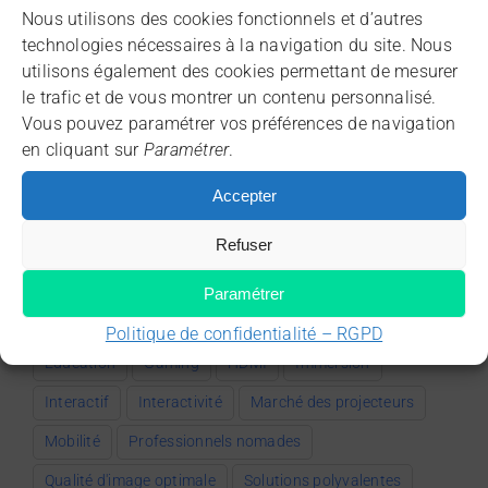
Nous utilisons des cookies fonctionnels et d’autres
Ecran de projection
technologies nécessaires à la navigation du site. Nous
utilisons également des cookies permettant de mesurer
Home cinéma
le trafic et de vous montrer un contenu personnalisé.
Vous pouvez paramétrer vos préférences de navigation
Projecteurs interactifs
en cliquant sur
Paramétrer
.
Projecteurs mobiles
Accepter
Refuser
Étiquettes
Paramétrer
3LCD
Collaboration à distance
Compact
Politique de confidentialité – RGPD
Education
Gaming
HDMI
Immersion
Interactif
Interactivité
Marché des projecteurs
Mobilité
Professionnels nomades
Qualité d'image optimale
Solutions polyvalentes