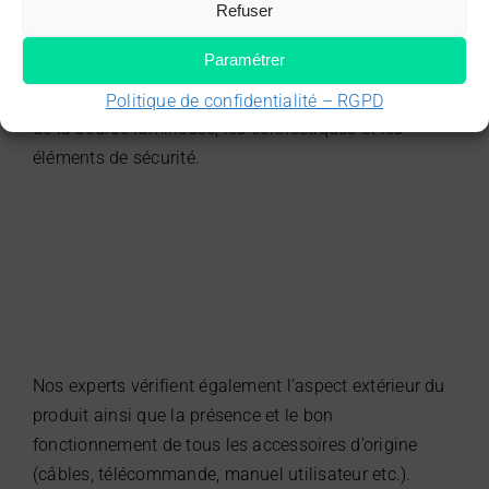
produits font l’objets de tests stricts pour garantir la
Refuser
viabilité technique des projecteurs. Si besoin, les
Paramétrer
produits sont remis à niveau. Parmi les points
d’attention particuliers de nos techniciens : la qualité
Politique de confidentialité – RGPD
de la source lumineuse, les connectiques et les
éléments de sécurité.
Nos experts vérifient également l’aspect extérieur du
produit ainsi que la présence et le bon
fonctionnement de tous les accessoires d’origine
(câbles, télécommande, manuel utilisateur etc.).