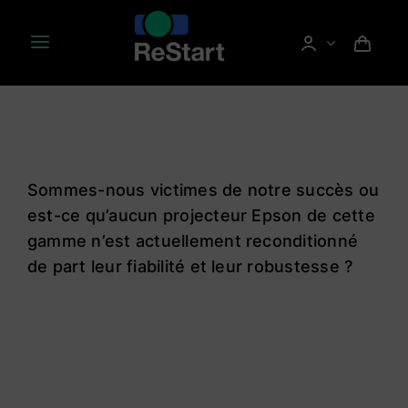
Passer
au
Toggle
contenu
Navigation
Tous nos projecteurs reconditionnés
Notre engagement
Sommes-nous victimes de notre succès ou
Choisir son projecteur
est-ce qu’aucun projecteur Epson de cette
gamme n’est actuellement reconditionné
de part leur fiabilité et leur robustesse ?
Blog