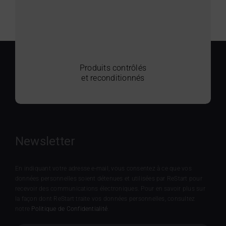
Produits contrôlés
et reconditionnés
Newsletter
En indiquant votre adresse e-mail, vous consentez à ce que vos
données personnelles soient détenues et utilisées par ReStart pour
recevoir des communications électroniques. Pour en savoir plus sur
la façon dont ReStart traite vos données personnelles, consultez
notre
Politique de Confidentialité
.