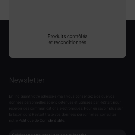
Produits contrôlés
et reconditionnés
Newsletter
En indiquant votre adresse e-mail, vous consentez à ce que vos
données personnelles soient détenues et utilisées par ReStart pour
recevoir des communications électroniques. Pour en savoir plus sur
la façon dont ReStart traite vos données personnelles, consultez
notre
Politique de Confidentialité
.
Newsletter