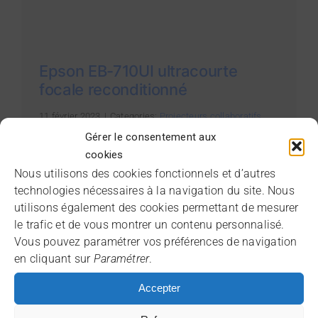
Epson EB-710UI ultracourte
focale reconditionné
11 février 2023
|
Categories:
Projecteurs collaboratifs
interactifs
Gérer le consentement aux
cookies
Ce projecteur à ultracourte focale polyvalent
Nous utilisons des cookies fonctionnels et d’autres
est idéal pour faire des présentations de haute
technologies nécessaires à la navigation du site. Nous
qualité dans des salles de classe et des
utilisons également des cookies permettant de mesurer
petites salles de réunion.
le trafic et de vous montrer un contenu personnalisé.
Vous pouvez paramétrer vos préférences de navigation
Projecteur ultracourte focale laser WUXGA
en cliquant sur
Paramétrer
.
4 000 lm
Accepter
Taux de contraste 2.500.000 : 1