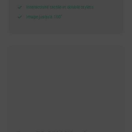
Interactivité tactile et double stylets
Image jusqu’à 100”