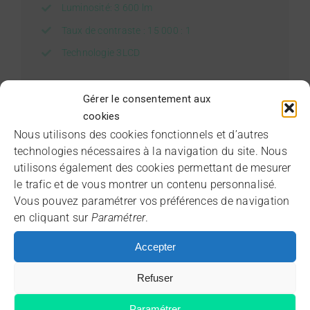
Luminosité: 3 600 lm
Taux de contraste : 15 000 : 1
Technologie 3LCD
Gérer le consentement aux
cookies
Nous utilisons des cookies fonctionnels et d’autres
technologies nécessaires à la navigation du site. Nous
utilisons également des cookies permettant de mesurer
le trafic et de vous montrer un contenu personnalisé.
Vous pouvez paramétrer vos préférences de navigation
en cliquant sur
Paramétrer
.
Epson EB-W51 Projecteur mobile
Accepter
22 décembre 2023
|
Categories:
Bons plans
,
Projecteurs
Refuser
mobiles et multi-application
Paramétrer