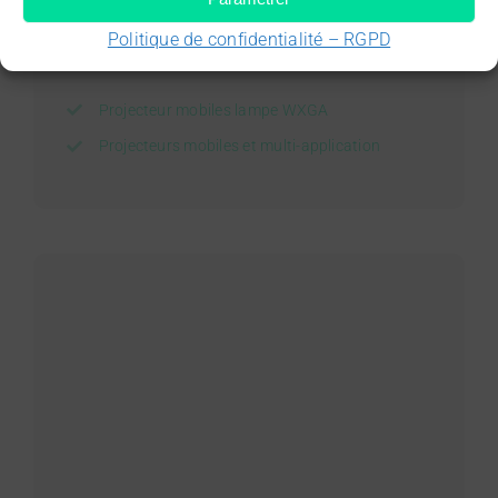
Projetez à la maison et au bureau grâce à ce
projecteur WXGA flexible, durable et de haute
Politique de confidentialité – RGPD
qualité.
Projecteur mobiles lampe WXGA
Projecteurs mobiles et multi-application