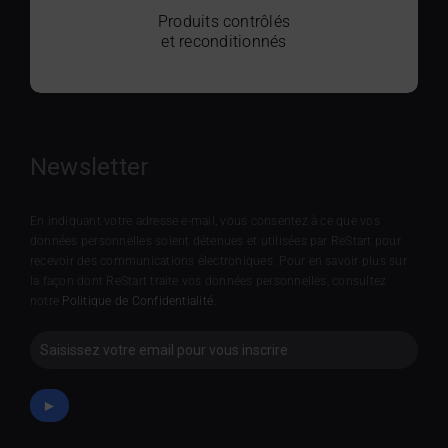
Produits contrôlés
et reconditionnés
Newsletter
En indiquant votre adresse e-mail, vous consentez à ce que vos
données personnelles soient détenues et utilisées par ReStart pour
recevoir des communications électroniques. Pour en savoir plus sur
la façon dont ReStart traite vos données personnelles, consultez
notre
Politique de Confidentialité
.
Newsletter
►