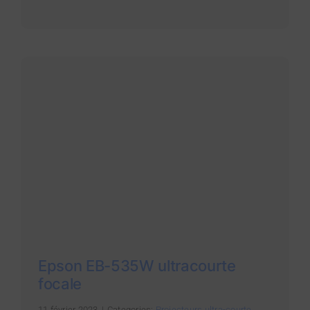
Epson EB-535W ultracourte
focale
11 février 2023
|
Categories:
Projecteurs ultra-courte