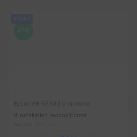
Vendu !
-47%
*
Epson EB-5530U projecteur
d’installation reconditionné
Le
Le
1067,00
€
2000,00
€
prix
prix
Détails