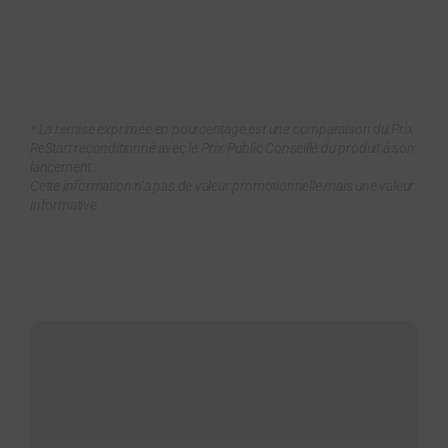
était :
est :
2900,00 €.
1067,00 €.
* La remise exprimée en pourcentage est une comparaison du Prix
ReStart reconditionné avec le Prix Public Conseillé du produit à son
lancement.
Cette information n’a pas de valeur promotionnelle mais une valeur
informative.