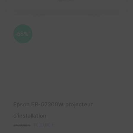
initial
actuel
était :
est :
2000,00 €.
1067,00 €.
-68%
*
Epson EB-G7200W projecteur
d’installation
Le
Le
1000,00
€
3100,00
€
prix
prix