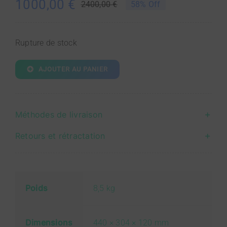
1000,00
€
2400,00
€
58% Off
Le
Le
prix
prix
initial
actuel
Rupture de stock
était :
est :
2400,00 €.
1000,00 €.
AJOUTER AU PANIER
Méthodes de livraison
Retours et rétractation
Poids
8,5 kg
Dimensions
440 × 304 × 120 mm