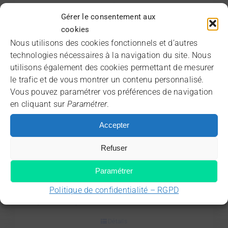
Détails
initial
actuel
Gérer le consentement aux
était :
est :
cookies
3100,00 €.
1000,00 €.
Nous utilisons des cookies fonctionnels et d’autres
Vendu !
technologies nécessaires à la navigation du site. Nous
-47%
*
utilisons également des cookies permettant de mesurer
le trafic et de vous montrer un contenu personnalisé.
Vous pouvez paramétrer vos préférences de navigation
en cliquant sur
Paramétrer
.
Accepter
Refuser
Paramétrer
Epson EB-L1070U NL Laser Wuxga
Politique de confidentialité – RGPD
Le
Le
2668,00
€
5000,00
€
prix
prix
Détails