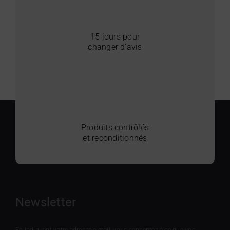
15 jours pour
changer d’avis
Produits contrôlés
et reconditionnés
Newsletter
En indiquant votre adresse e-mail, vous consentez à ce que vos