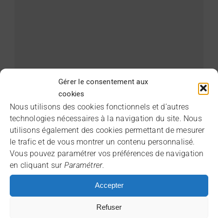
Epson le leader mondial des
Gérer le consentement aux
projecteurs
cookies
Nous utilisons des cookies fonctionnels et d’autres
4 février 2022
|
Categories:
Ecran de projection
,
Home
technologies nécessaires à la navigation du site. Nous
cinéma
,
Projecteurs interactifs
|
Tags:
3LCD
,
Marché des
projecteurs
,
Qualité d'image optimale
utilisons également des cookies permettant de mesurer
le trafic et de vous montrer un contenu personnalisé.
Epson, la marque leader mondiale de
Vous pouvez paramétrer vos préférences de navigation
projecteurs, célèbre ses 20 ans en tant que
en cliquant sur
Paramétrer
.
premier fabricant mondial de projecteurs.
[...]
Accepter
Refuser