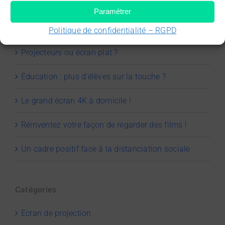
Paramétrer
Articles récents
Politique de confidentialité – RGPD
Projecteurs ou écran plat ?
Éducation : plus d’élèves sur la touche ?
Le grand écran 4K à domicile !
Réinventez votre façon de regarder des films !
Un cadre positif face à la distanciation sociale
Catégories
Ecran de projection