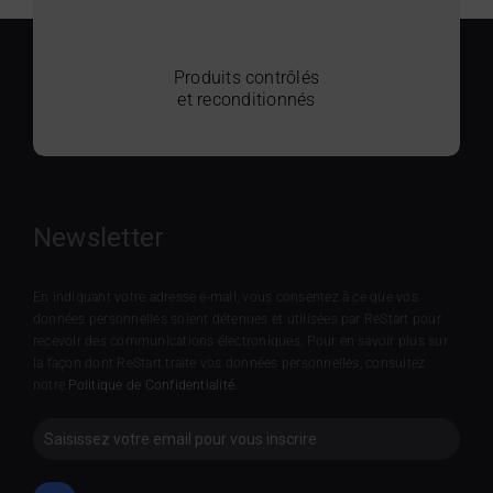
Produits contrôlés
et reconditionnés
Newsletter
En indiquant votre adresse e-mail, vous consentez à ce que vos
données personnelles soient détenues et utilisées par ReStart pour
recevoir des communications électroniques. Pour en savoir plus sur
la façon dont ReStart traite vos données personnelles, consultez
notre
Politique de Confidentialité
.
Newsletter