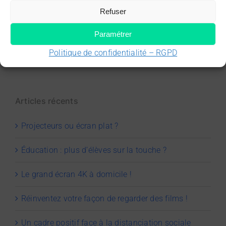
Réinventez votre façon de
Epson le leader
Refuser
regarder des films !
projecteurs
Paramétrer
Politique de confidentialité – RGPD
Articles récents
Projecteurs ou écran plat ?
Éducation : plus d’élèves sur la touche ?
Le grand écran 4K à domicile !
Réinventez votre façon de regarder des films !
Un cadre positif face à la distanciation sociale