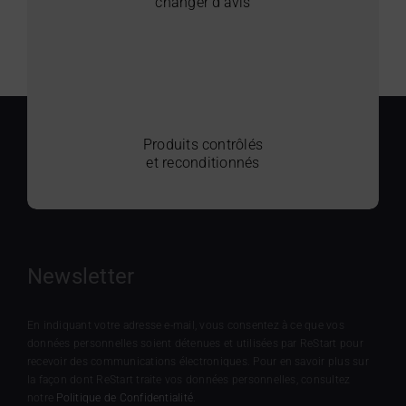
changer d’avis
Produits contrôlés
et reconditionnés
Newsletter
En indiquant votre adresse e-mail, vous consentez à ce que vos
données personnelles soient détenues et utilisées par ReStart pour
recevoir des communications électroniques. Pour en savoir plus sur
la façon dont ReStart traite vos données personnelles, consultez
notre
Politique de Confidentialité
.