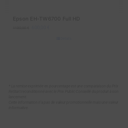
Epson EH-TW6700 Full HD
Le
Le
600,00
€
1130,00
€
prix
prix
Détails
initial
actuel
était :
est :
1130,00 €.
600,00 €.
* La remise exprimée en pourcentage est une comparaison du Prix
ReStart reconditionné avec le Prix Public Conseillé du produit à son
lancement.
Cette information n’a pas de valeur promotionnelle mais une valeur
informative.