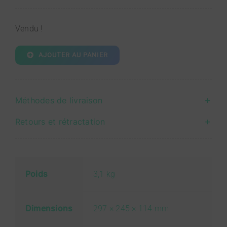
prix
prix
initial
actuel
Vendu !
était :
est :
800,00 €.
400,00 €.
AJOUTER AU PANIER
Méthodes de livraison
Retours et rétractation
Poids
3,1 kg
Dimensions
297 × 245 × 114 mm