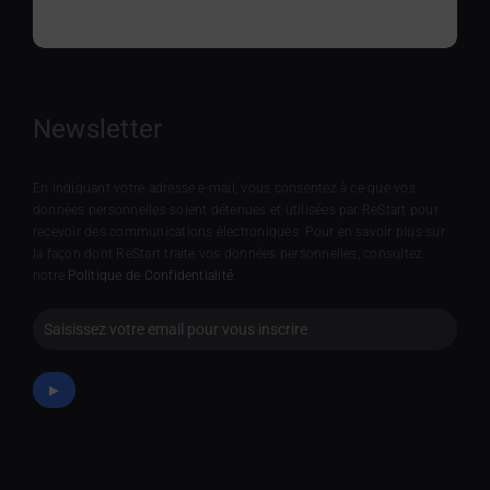
Newsletter
En indiquant votre adresse e-mail, vous consentez à ce que vos
données personnelles soient détenues et utilisées par ReStart pour
recevoir des communications électroniques. Pour en savoir plus sur
la façon dont ReStart traite vos données personnelles, consultez
notre
Politique de Confidentialité
.
Newsletter
►