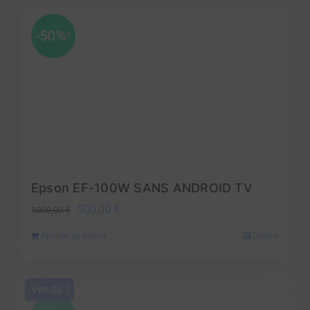
-50%
*
Epson EF-100W SANS ANDROID TV
Le
Le
500,00
€
1000,00
€
prix
prix
Ajouter au panier
Détails
initial
actuel
était :
est :
1000,00 €.
500,00 €.
Vendu !