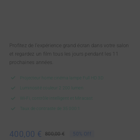
Profitez de l’expérience grand écran dans votre salon
et regardez un film tous les jours pendant les 11
prochaines années.
Projecteur home cinéma lampe Full HD 3D
Luminosité couleur 2 200 lumen
Wi-Fi, contrôle intelligent et Miracast
Taux de contraste de 35 000:1
400,00
€
800,00
€
50% Off
Le
Le